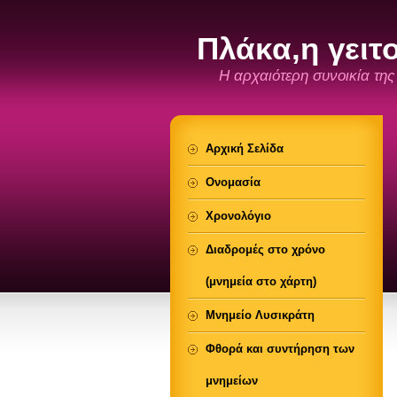
Πλάκα,η γειτ
Η αρχαιότερη συνοικία τη
Αρχική Σελίδα
Ονομασία
Χρονολόγιο
Διαδρομές στο χρόνο
(μνημεία στο χάρτη)
Μνημείο Λυσικράτη
Φθορά και συντήρηση των
μνημείων