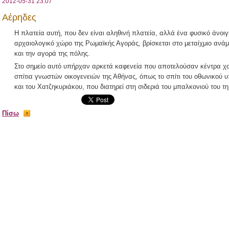
2012-05-31 23:07
Αέρηδες
Η πλατεία αυτή, που δεν είναι αληθινή πλατεία, αλλά ένα φυσικό άνοι
αρχαιολογικό χώρο της Ρωμαϊκής Αγοράς, βρίσκεται στο μεταίχμιο ανάμ
και την αγορά της πόλης.
Στο σημείο αυτό υπήρχαν αρκετά καφενεία που αποτελούσαν κέντρα χ
σπίτια γνωστών οικογενειών της Αθήνας, όπως το σπίτι του οθωνικο
και του Χατζηκυριάκου, που διατηρεί στη σιδεριά του μπαλκονιού του τ
Πίσω