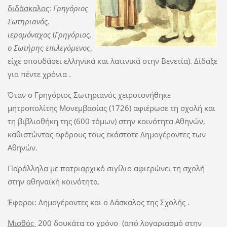
διδάσκαλος
:
Γρηγόριος
Σωτηριανός,
ιερομόναχος
(
Γρηγόριος,
ο Σωτήρης επιλεγόμενος
,
είχε σπουδάσει ελληνικά και λατινικά στην Βενετία). Δίδαξε
για πέντε χρόνια .
Όταν ο Γρηγόριος Σωτηριανός χειροτονήθηκε
μητροπολίτης Μονεμβασίας (1726) αφιέρωσε τη σχολή και
τη βιβλιοθήκη της (600 τόμων) στην κοινότητα Αθηνών,
καθιστώντας εφόρους τους εκάστοτε Δημογέροντες των
Αθηνών.
Παράλληλα με πατριαρχικό σιγίλιο αφιερώνει τη σχολή
στην αθηναϊκή κοινότητα.
Έφοροι
: Δημογέροντες και ο Δάσκαλος της Σχολής .
Μισθός
200 δουκάτα το χρόνο (από λογαριασμό στην