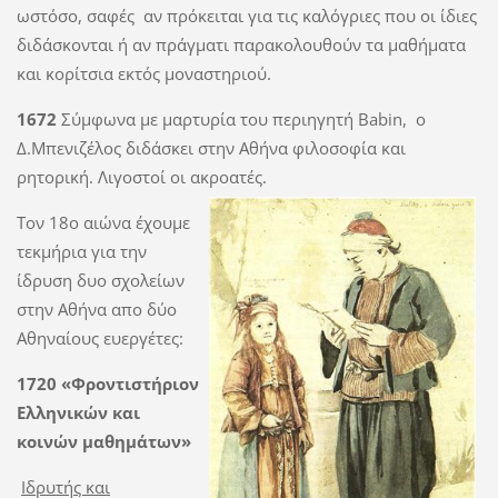
ωστόσο, σαφές αν πρόκειται για τις καλόγριες που οι ίδιες
διδάσκονται ή αν πράγματι παρακολουθούν τα μαθήματα
και κορίτσια εκτός μοναστηριού.
1672
Σύμφωνα με μαρτυρία του περιηγητή Babin, ο
Δ.Μπενιζέλος διδάσκει στην Aθήνα φιλοσοφία και
ρητορική. Λιγοστοί οι ακροατές.
Τον 18ο αιώνα έχουμε
τεκμήρια για την
ίδρυση δυο σχολείων
στην Αθήνα απο δύο
Αθηναίους ευεργέτες:
1720
«Φροντιστήριον
Ελληνικών και
κοινών μαθημάτων»
Ιδρυτής και