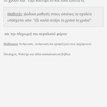
το χρόνο"και "τυρί καντάρι έν και λάδι ξυστία έξ῾
Μαθητές
: Δώδεκα μαθητές στους οποίους το σχολείο
υπόσχεται απο "έξι κοιλά σιτάρι το χρόνο το χρόνο"
και την πληρωμή του κεφαλικού φόρου
Μαθήματα
: Ανάγνωση , ανάγνωση και γραφή (για τους αρχάριους)
Οκτάηχος, Ψαλτήρι και άλλα εκκλησιαστικά βιβλία