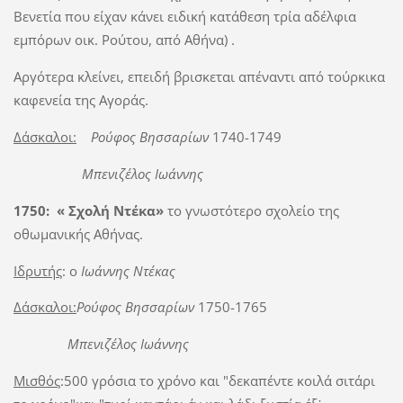
Βενετία που είχαν κάνει ειδική κατάθεση τρία αδέλφια
εμπόρων οικ. Ρούτου, από Αθήνα) .
Αργότερα κλείνει, επειδή βρισκεται απέναντι από τούρκικα
καφενεία της Αγοράς.
Δάσκαλοι:
Ρούφος Βησσαρίων
1740-1749
Μπενιζέλος Ιωάννης
1750: « Σχολή Ντέκα»
το γνωστότερο σχολείο της
οθωμανικής Αθήνας.
Ιδρυτής
: ο
Ιωάννης Ντέκας
Δάσκαλοι:
Ρούφος Βησσαρίων
1750-1765
Μπενιζέλος Ιωάννης
Μισθός
:500 γρόσια το χρόνο και "δεκαπέντε κοιλά σιτάρι