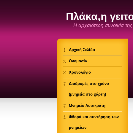
Πλάκα,η γειτ
Η αρχαιότερη συνοικία τη
Αρχική Σελίδα
Ονομασία
Χρονολόγιο
Διαδρομές στο χρόνο
(μνημεία στο χάρτη)
Μνημείο Λυσικράτη
Φθορά και συντήρηση των
μνημείων