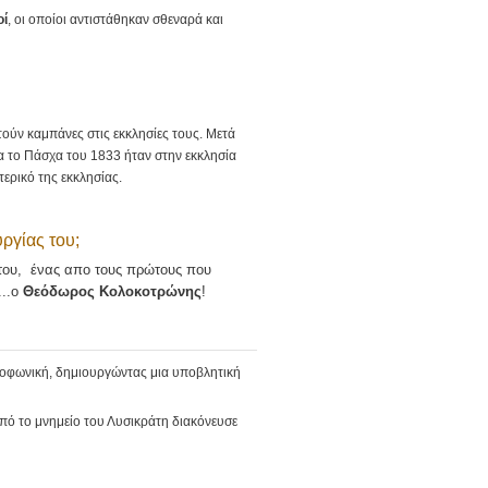
οί
, οι οποίοι αντιστάθηκαν σθεναρά και
ούν καμπάνες στις εκκλησίες τους. Μετά
 το Πάσχα του 1833 ήταν στην εκκλησία
τερικό της εκκλησίας.
ργίας του;
 του, ένας απο τους πρώτους που
...ο
Θεόδωρος Κολοκοτρώνης
!
κροφωνική, δημιουργώντας μια υποβλητική
πό το μνημείο του Λυσικράτη διακόνευσε